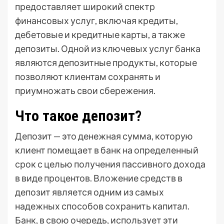
предоставляет широкий спектр
финансовых услуг, включая кредиты,
дебетовые и кредитные карты, а также
депозиты. Одной из ключевых услуг банка
являются депозитные продукты, которые
позволяют клиентам сохранять и
приумножать свои сбережения.
Что такое депозит?
Депозит — это денежная сумма, которую
клиент помещает в банк на определенный
срок с целью получения пассивного дохода
в виде процентов. Вложение средств в
депозит является одним из самых
надежных способов сохранить капитал.
Банк, в свою очередь, использует эти