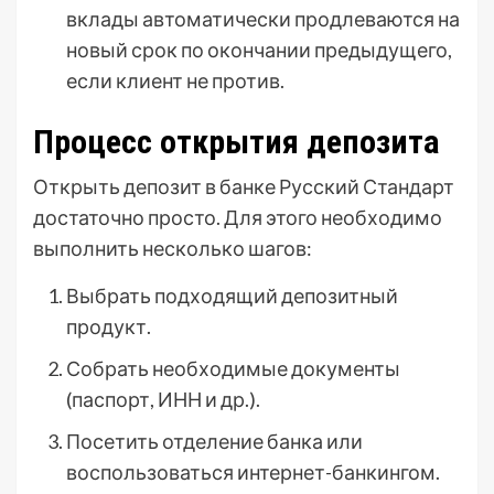
вклады автоматически продлеваются на
новый срок по окончании предыдущего,
если клиент не против.
Процесс открытия депозита
Открыть депозит в банке Русский Стандарт
достаточно просто. Для этого необходимо
выполнить несколько шагов:
Выбрать подходящий депозитный
продукт.
Собрать необходимые документы
(паспорт, ИНН и др.).
Посетить отделение банка или
воспользоваться интернет-банкингом.