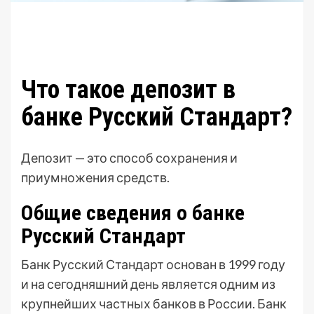
Что такое депозит в
банке Русский Стандарт?
Депозит — это способ сохранения и
приумножения средств.
Общие сведения о банке
Русский Стандарт
Банк Русский Стандарт основан в 1999 году
и на сегодняшний день является одним из
крупнейших частных банков в России. Банк