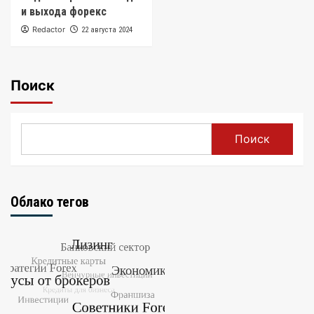
и выхода форекс
Redactor
22 августа 2024
Поиск
Поиск
Облако тегов