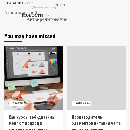
You may have missed
Новости
Экономика
Как курсы веб-дизайна
Производитель
меняют подход к
элементов питания Varta
карьере в цифровую
подал заявления о