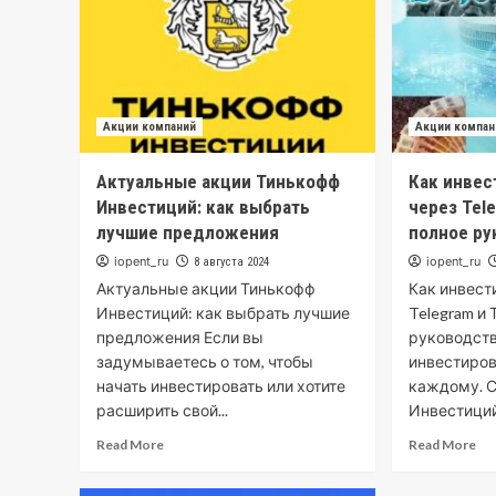
Акции компаний
Акции компан
Актуальные акции Тинькофф
Как инвес
Инвестиций: как выбрать
через Tel
лучшие предложения
полное ру
iopent_ru
iopent_ru
8 августа 2024
Актуальные акции Тинькофф
Как инвест
Инвестиций: как выбрать лучшие
Telegram и
предложения Если вы
руководств
задумываетесь о том, чтобы
инвестиров
начать инвестировать или хотите
каждому. 
расширить свой...
Инвестиций.
Read More
Read More