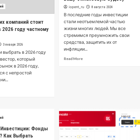
ий
iopent_ru
8 августа 2024
В последние годы инвестиции
их компаний стоит
стали неотъемлемой частью
жизни многих людей. Мы все
в 2026 году частному
стремимся преумножить свои
у
средства, защитить их от
3 января 2026
инфляции...
и выбрать в 2026 году
вестор, который
Read More
рынок в 2026 году,
ся с непростой
ни...
ий
 Инвестиции: Фонды
? Как Выбрать