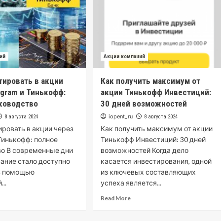
ий
Акции компаний
тировать в акции
Как получить максимум от
egram и Тинькофф:
акции Тинькофф Инвестиций:
ководство
30 дней возможностей
iopent_ru
8 августа 2024
8 августа 2024
ировать в акции через
Как получить максимум от акции
 Тинькофф: полное
Тинькофф Инвестиций: 30 дней
о В современные дни
возможностей Когда дело
ание стало доступно
касается инвестирования, одной
С помощью
из ключевых составляющих
..
успеха является...
Read More