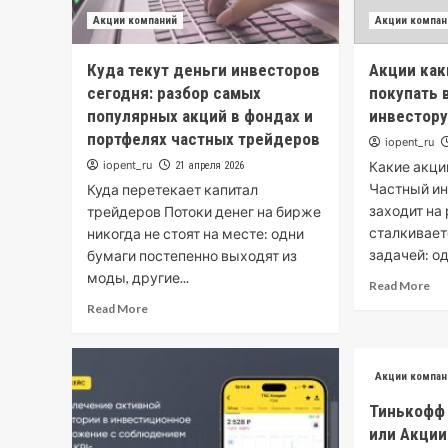
Акции компаний
Акции компан
Куда текут деньги инвесторов
Акции как
сегодня: разбор самых
покупать 
популярных акций в фондах и
инвестор
портфелях частных трейдеров
iopent_ru
iopent_ru
Какие акци
21 апреля 2026
Частный ин
Куда перетекает капитал
заходит на 
трейдеров Потоки денег на бирже
сталкивает
никогда не стоят на месте: одни
задачей: од
бумаги постепенно выходят из
моды, другие...
Read More
Read More
Акции компан
Тинькофф
или Акции