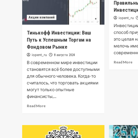
Правильны
Инвестиц
Акции компаний
iopent_ru
Инвестиции
Тинькофф Инвестиции: Ваш
способ при
это целая 
Путь к Успешным Торгам на
мелочь име
Фондовом Рынке
современно
iopent_ru
8 августа 2024
В современном мире инвестиции
Read More
становятся всё более доступными
для обычного человека. Когда-то
считалось, что торговать акциями
могут только опытные
финансисты,...
Read More