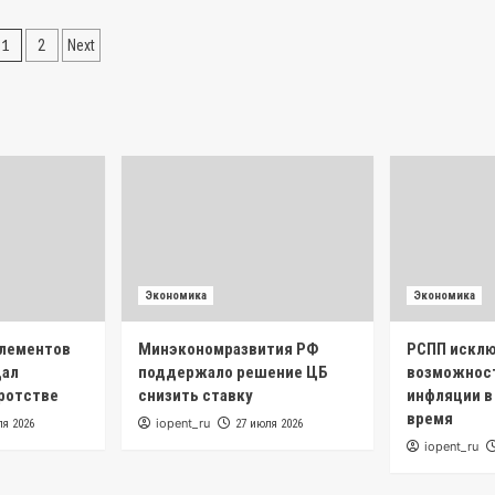
Пагинация
1
2
Next
записей
Экономика
Экономика
элементов
Минэкономразвития РФ
РСПП искл
дал
поддержало решение ЦБ
возможнос
кротстве
снизить ставку
инфляции в
время
iopent_ru
ля 2026
27 июля 2026
iopent_ru