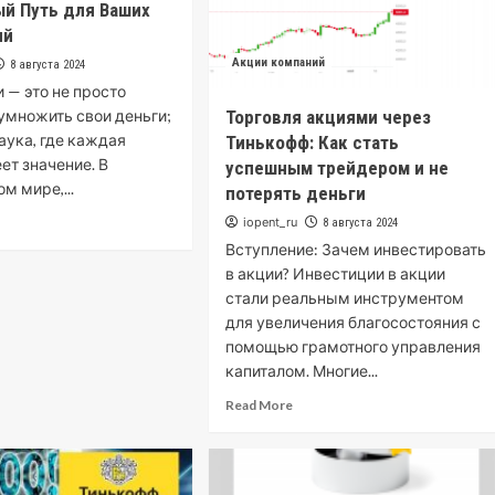
й Путь для Ваших
ий
Акции компаний
8 августа 2024
 — это не просто
умножить свои деньги;
Торговля акциями через
наука, где каждая
Тинькофф: Как стать
ет значение. В
успешным трейдером и не
м мире,...
потерять деньги
iopent_ru
8 августа 2024
Вступление: Зачем инвестировать
в акции? Инвестиции в акции
стали реальным инструментом
для увеличения благосостояния с
помощью грамотного управления
капиталом. Многие...
Read More