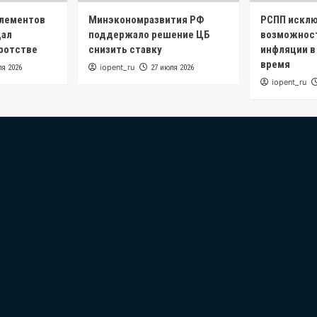
элементов
Минэкономразвития РФ
РСПП искл
дал
поддержало решение ЦБ
возможнос
кротстве
снизить ставку
инфляции в
время
iopent_ru
ля 2026
27 июля 2026
iopent_ru