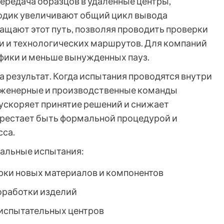
ередача образцов в удаленные центры,
одик увеличивают общий цикл вывода
ащают этот путь, позволяя проводить проверки
и и технологических маршрутов. Для компаний
афики и меньше вынужденных пауз.
а результат. Когда испытания проводятся внутри
нженерные и производственные команды
 ускоряет принятие решений и снижает
ерестает быть формальной процедурой и
сса.
кальные испытания:
рки новых материалов и компонентов
оработки изделий
 испытательных центров