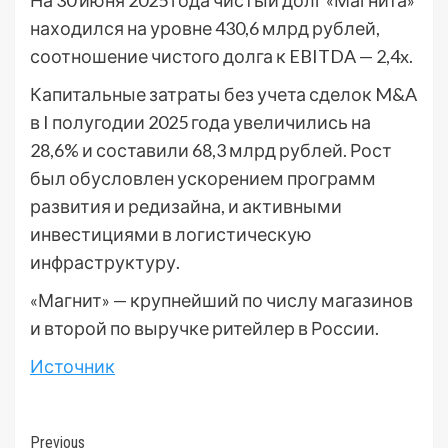
На 30 июня 2025 года чистый долг «Магнита»
находился на уровне 430,6 млрд рублей,
соотношение чистого долга к EBITDA — 2,4x.
Капитальные затраты без учета сделок M&A
в I полугодии 2025 года увеличились на
28,6% и составили 68,3 млрд рублей. Рост
был обусловлен ускорением программ
развития и редизайна, и активными
инвестициями в логистическую
инфраструктуру.
«Магнит» — крупнейший по числу магазинов
и второй по выручке ритейлер в России.
Источник
Post
Previous