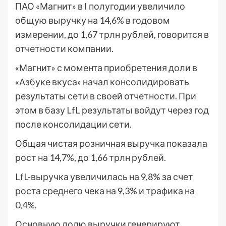
ПАО «Магнит» в I полугодии увеличило
общую выручку на 14,6% в годовом
измерении, до 1,67 трлн рублей, говорится в
отчетности компании.
«Магнит» с момента приобретения доли в
«Азбуке вкуса» начал консолидировать
результаты сети в своей отчетности. При
этом в базу LfL результаты войдут через год
после консолидации сети.
Общая чистая розничная выручка показала
рост на 14,7%, до 1,66 трлн рублей.
LfL-выручка увеличилась на 9,8% за счет
роста среднего чека на 9,3% и трафика на
0,4%.
Основную долю выручки генерируют