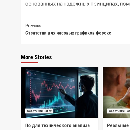
основанных на надежных принципах, помо
Post
Previous
Стратегии для часовых графиков форекс
Navigation
More Stories
Советники Forex
Советники Fo
По для технического анализа
Реальные 