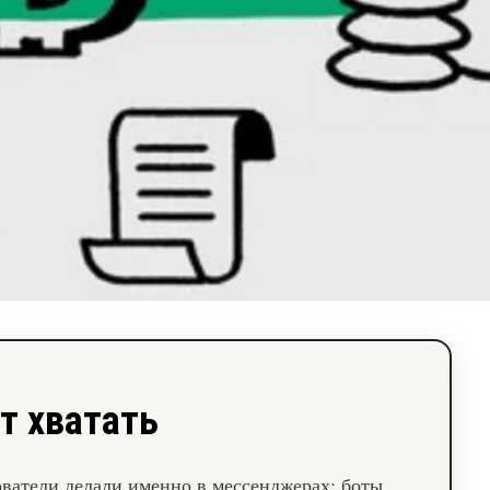
т хватать
ватели делали именно в мессенджерах: боты