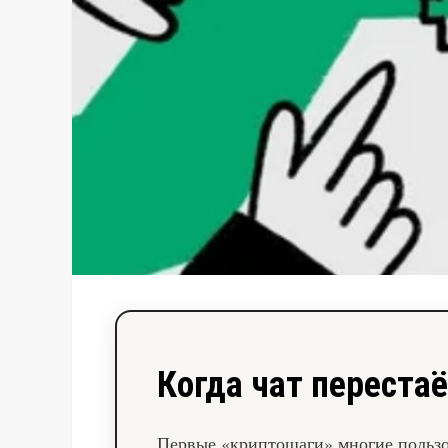
Когда чат перестаё
Первые «криптошаги» многие пользо