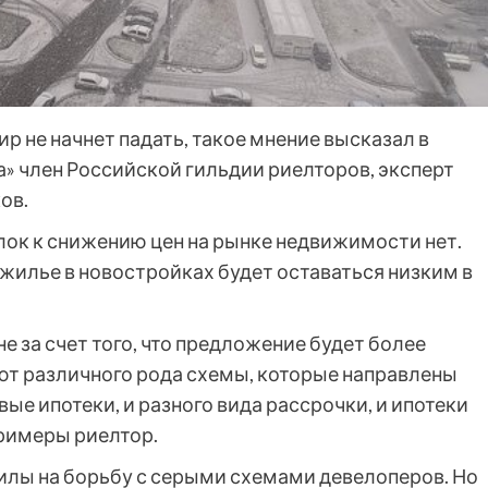
 не начнет падать, такое мнение высказал в
» член Российской гильдии риелторов, эксперт
ов.
лок к снижению цен на рынке недвижимости нет.
 жилье в новостройках будет оставаться низким в
е за счет того, что предложение будет более
ют различного рода схемы, которые направлены
ые ипотеки, и разного вида рассрочки, и ипотеки
примеры риелтор.
силы на борьбу с серыми схемами девелоперов. Но