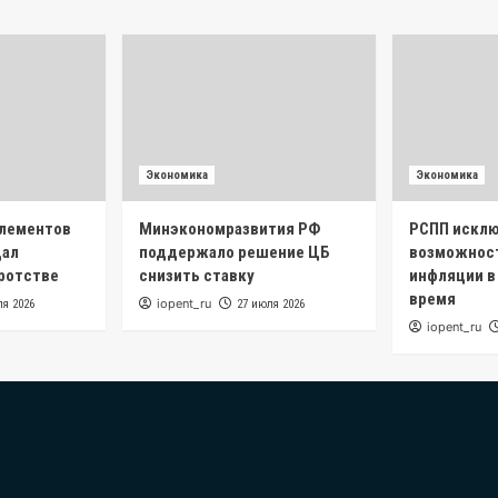
Экономика
Экономика
элементов
Минэкономразвития РФ
РСПП искл
дал
поддержало решение ЦБ
возможнос
кротстве
снизить ставку
инфляции в
время
iopent_ru
ля 2026
27 июля 2026
iopent_ru