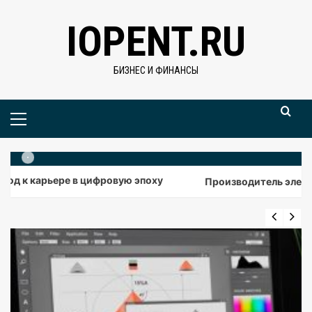
Skip
IOPENT.RU
to
content
БИЗНЕС И ФИНАНСЫ
Primary
Menu
арьере в цифровую эпоху
Производитель элементов пит