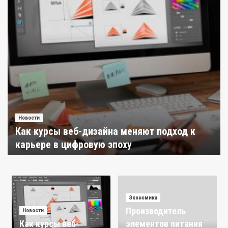
Новости
Как курсы веб-дизайна меняют подход к
карьере в цифровую эпоху
Экономика
Redactor
3 августа 2026
Минэкономразвития РФ поддержало
решение ЦБ снизить ставку
3
Экономика
Производитель
Новости
Экономика
РСПП исключил возможность достичь
Как курсы веб-
элементов питания