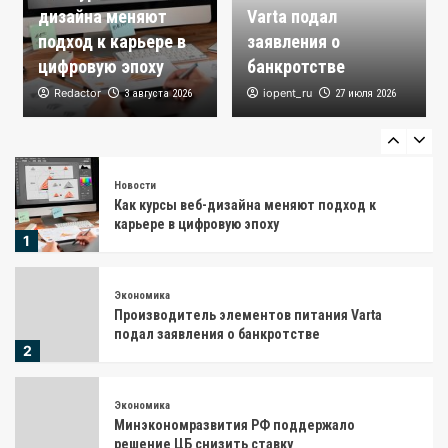
инфляции в 4% в ближайшее время
дизайна меняют
Varta подал
4
подход к карьере в
заявления о
цифровую эпоху
банкротстве
Новости
Redactor
iopent_ru
Главные логистические партнеры для
3 августа 2026
27 июля 2026
бизнеса: рейтинг B2B-служб доставки
5
Новости
Как курсы веб-дизайна меняют подход к
карьере в цифровую эпоху
1
Экономика
Производитель элементов питания Varta
подал заявления о банкротстве
2
Экономика
Минэкономразвития РФ поддержало
решение ЦБ снизить ставку