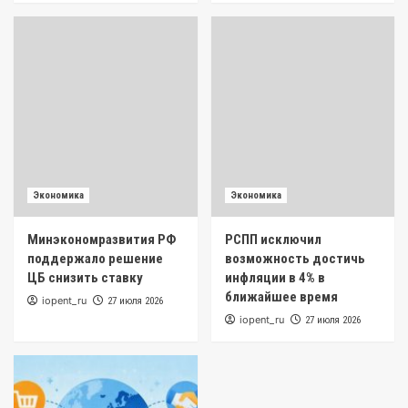
2
Экономика
Минэкономразвития РФ поддержало
решение ЦБ снизить ставку
3
Экономика
РСПП исключил возможность достичь
инфляции в 4% в ближайшее время
Экономика
Экономика
4
Минэкономразвития РФ
РСПП исключил
Новости
поддержало решение
возможность достичь
Главные логистические партнеры для
ЦБ снизить ставку
инфляции в 4% в
бизнеса: рейтинг B2B-служб доставки
ближайшее время
iopent_ru
27 июля 2026
5
iopent_ru
27 июля 2026