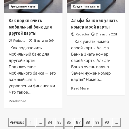
Кредитные карты
Кредитные карты
Как подключить
Альфа банк как узнать
мобильный банк для
номер моей карты
другой карты
Redactor
21 августа 2024
Redactor
21 августа 2024
Как узнать номер
Как подключить
своей карты Альфа-
мобильный банк для
Банка Знать номер
другой карты
своей карты Альфа-
Подключение
Банка очень важно.
мобильного банка — это
Зачем нужен номер
важный шаг в
карты? Номер...
управлении финансами.
Read More
Что такое...
Read More
Пагинация
…
87
…
Previous
1
84
85
86
88
89
90