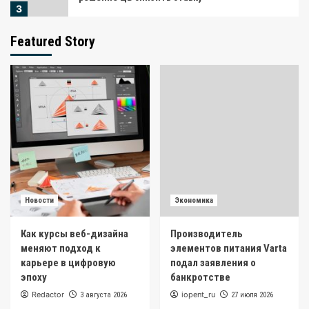
3
Featured Story
Экономика
РСПП исключил возможность достичь
инфляции в 4% в ближайшее время
4
Новости
Главные логистические партнеры для
бизнеса: рейтинг B2B-служб доставки
5
Новости
Новости
Экономика
Как курсы веб-дизайна меняют подход к
карьере в цифровую эпоху
Как курсы веб-дизайна
Производитель
1
меняют подход к
элементов питания Varta
карьере в цифровую
подал заявления о
Экономика
эпоху
банкротстве
Производитель элементов питания Varta
Redactor
iopent_ru
3 августа 2026
27 июля 2026
подал заявления о банкротстве