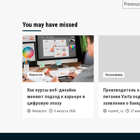
Паг
Previous
зап
You may have missed
Новости
Экономика
Как курсы веб-дизайна
Производитель 
меняют подход к карьере в
питания Varta по
цифровую эпоху
заявления о бан
Redactor
iopent_ru
3 августа 2026
27 ию