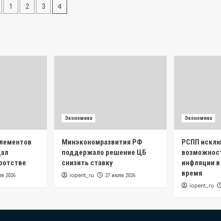
инация
4
1
2
3
исей
Экономика
Экономика
элементов
Минэкономразвития РФ
РСПП искл
дал
поддержало решение ЦБ
возможнос
кротстве
снизить ставку
инфляции в
время
iopent_ru
ля 2026
27 июля 2026
iopent_ru