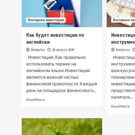
Венчурные инвестиции
Венчурные ин
Как будет инвестиции по
Инвестиц
английски
инструме
Redactor
Redactor
24 августа 2024
Инвестиции: Как правильно
Инвестици
использовать термин на
инструмент
английском языке Инвестиции
важную ро
являются важной частью
планирован
финансовой грамотности. Каждый
инвестиции
день на площадках финансового...
представл
капитала...
Read More
Read More