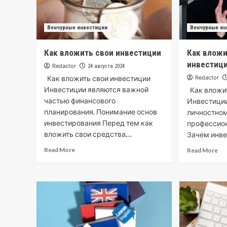
Венчурные инвестиции
Венчурные ин
Как вложить свои инвестиции
Как вложи
инвестиц
Redactor
24 августа 2024
Как вложить свои инвестиции
Redactor
Инвестиции являются важной
Как вложит
частью финансового
Инвестиции
планирования. Понимание основ
личностном
инвестирования Перед тем как
профессио
вложить свои средства,...
Зачем инвес
Read More
Read More