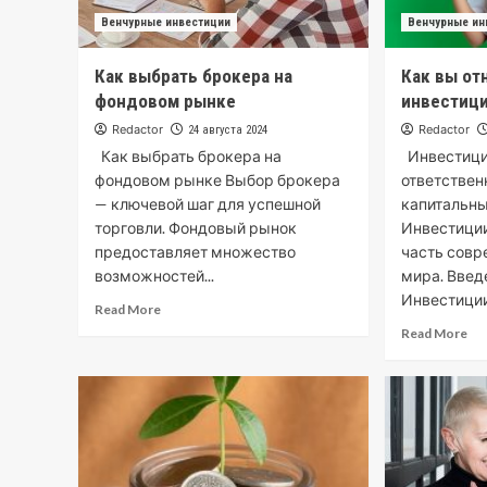
Венчурные инвестиции
Венчурные ин
Как выбрать брокера на
Как вы от
фондовом рынке
инвестиц
Redactor
Redactor
24 августа 2024
Как выбрать брокера на
Инвестици
фондовом рынке Выбор брокера
ответствен
— ключевой шаг для успешной
капитальн
торговли. Фондовый рынок
Инвестиции
предоставляет множество
часть совр
возможностей...
мира. Введ
Инвестиции.
Read More
Read More