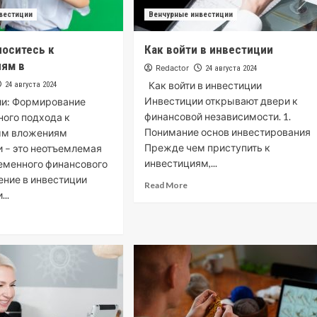
вестиции
Венчурные инвестиции
носитесь к
Как войти в инвестиции
иям в
Redactor
24 августа 2024
Как войти в инвестиции
24 августа 2024
Инвестиции открывают двери к
и: Формирование
финансовой независимости. 1.
ного подхода к
Понимание основ инвестирования
ым вложениям
Прежде чем приступить к
 – это неотъемлемая
инвестициям,...
еменного финансового
ение в инвестиции
Read More
..